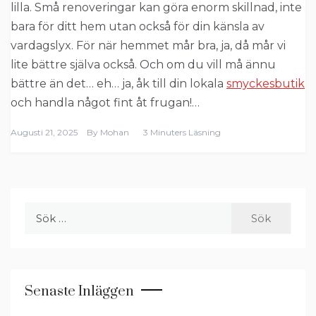
lilla. Små renoveringar kan göra enorm skillnad, inte
bara för ditt hem utan också för din känsla av
vardagslyx. För när hemmet mår bra, ja, då mår vi
lite bättre själva också. Och om du vill må ännu
bättre än det… eh… ja, åk till din lokala
smyckesbutik
och handla något fint åt frugan!…
Augusti 21, 2025
By
Mohan
3 Minuters Läsning
Sök
efter:
Senaste Inläggen