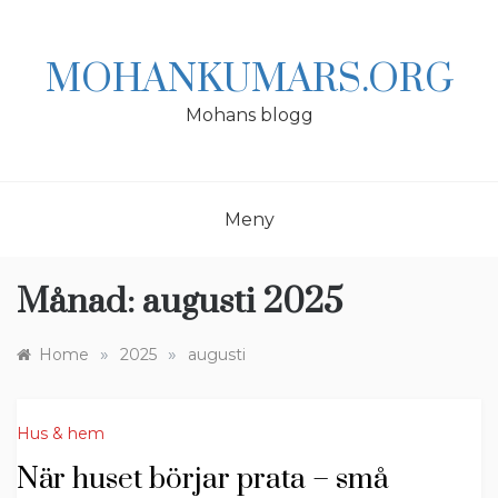
Skip
to
content
MOHANKUMARS.ORG
Mohans blogg
Meny
Månad:
augusti 2025
»
»
Home
2025
augusti
Hus & hem
När huset börjar prata – små