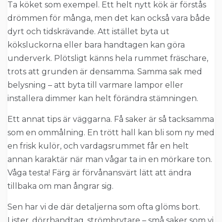
Ta köket som exempel. Ett helt nytt kök är förstås
drömmen för många, men det kan också vara både
dyrt och tidskrävande. Att istället byta ut
köksluckorna eller bara handtagen kan göra
underverk. Plötsligt känns hela rummet fräschare,
trots att grunden är densamma. Samma sak med
belysning – att byta till varmare lampor eller
installera dimmer kan helt förändra stämningen.
Ett annat tips är väggarna. Få saker är så tacksamma
som en ommålning. En trött hall kan bli som ny med
en frisk kulör, och vardagsrummet får en helt
annan karaktär när man vågar ta in en mörkare ton.
Våga testa! Färg är förvånansvärt lätt att ändra
tillbaka om man ångrar sig.
Sen har vi de där detaljerna som ofta glöms bort.
Lister, dörrhandtag, strömbrytare – små saker som vi