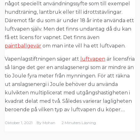
något speciellt användningssyfte som till exempel
hundträning, lantbruk eller till idrottstävlingar.
Däremot får du som är under 18 år inte använda ett
luftvapen själv. Men det finns undantag då du kan
få ett licens för vapnet. Det finns även
paintballgevär
om man inte vill ha ett luftvapen.
Vapenlagstiftningen säger att
luftvapen
är licensfria
så länge det ger en anslagsenergi som är mindre än
tio Joule fyra meter från mynningen. För att räkna
ut anslagsenergi i Joule behöver du använda
kulvikten multi­plicerat med utgångshastigheten i
kvadrat delat med två. Således varierar lagligheten
beroende på vilken typ av luftvapen du köper.…
Oktober 1, 2021
By
Mohan
2 Minuters Läsning